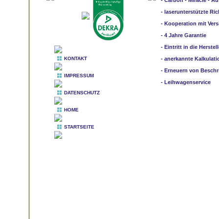
- Carbon - Miracle - 
- laserunterstützte Ri
- Kooperation mit Ver
- 4 Jahre Garantie
- Eintritt in die Herstel
KONTAKT
- anerkannte Kalkulati
- Erneuern von Beschr
IMPRESSUM
- Leihwagenservice
DATENSCHUTZ
HOME
STARTSEITE