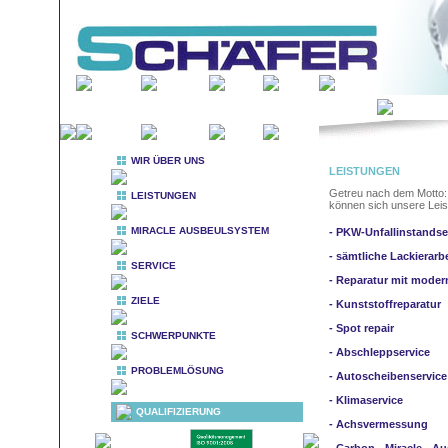
WIR ÜBER UNS
LEISTUNGEN
Getreu nach dem Motto
LEISTUNGEN
können sich unsere Lei
MIRACLE AUSBEULSYSTEM
- PKW-Unfallinstands
- sämtliche Lackierar
SERVICE
- Reparatur mit moder
ZIELE
- Kunststoffreparatur
- Spot repair
SCHWERPUNKTE
- Abschleppservice
PROBLEMLÖSUNG
- Autoscheibenservice
- Klimaservice
QUALIFIZIERUNG
- Achsvermessung