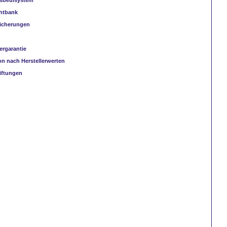
Ausbeulsystem
chtbank
sicherungen
lergarantie
on nach Herstellerwerten
iftungen