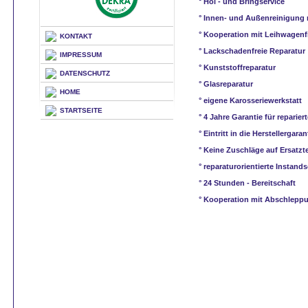
° Hol - und Bringservice
° Innen- und Außenreinigung
° Kooperation mit Leihwagen
KONTAKT
° Lackschadenfreie Reparatur
IMPRESSUM
° Kunststoffreparatur
DATENSCHUTZ
° Glasreparatur
HOME
° eigene Karosseriewerkstatt
STARTSEITE
° 4 Jahre Garantie für repariert
° Eintritt in die Herstellergaran
° Keine Zuschläge auf Ersatzte
° reparaturorientierte Instand
° 24 Stunden - Bereitschaft
° Kooperation mit Abschlep