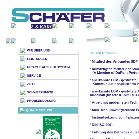
WIR ÜBER UNS
SCHWERPUNKTE
LEISTUNGEN
° Mitglied des Verbundes SDF 
MIRACLE AUSBEULSYSTEM
° bevorzugter Partner der S
(A Member of DuPont Perfor
SERVICE
° anerkannte EDV - gestützte
Kommunikationsplattform via
ZIELE
° anerkannte EDV - gestützt
SCHWERPUNKTE
AudaMail (unsere ID-Nr.: DE33
PROBLEMLÖSUNG
° Arbeit mit modernsten Techn
° fach- und umweltgerechte 
QUALIFIZIERUNG
° Instandsetzung von Fahrze
° DIN ISO 9001
° Führung des Betriebes durc