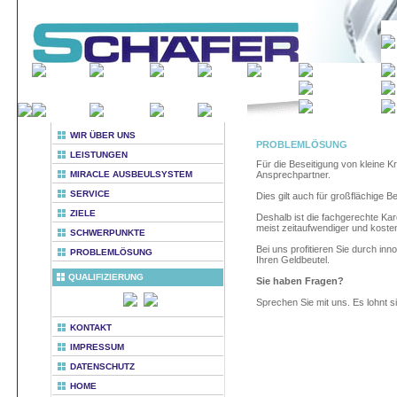
WIR ÜBER UNS
PROBLEMLÖSUNG
LEISTUNGEN
Für die Beseitigung von kleine Kr
MIRACLE AUSBEULSYSTEM
Ansprechpartner.
SERVICE
Dies gilt auch für großflächig
ZIELE
Deshalb ist die fachgerechte Ka
meist zeitaufwendiger und kosten
SCHWERPUNKTE
Bei uns profitieren Sie durch i
PROBLEMLÖSUNG
Ihren Geldbeutel.
QUALIFIZIERUNG
Sie haben Fragen?
Sprechen Sie mit uns. Es lohnt s
KONTAKT
IMPRESSUM
DATENSCHUTZ
HOME