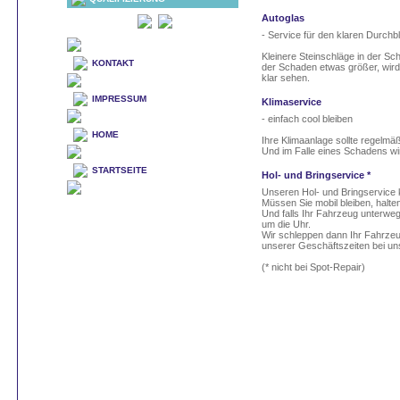
Autoglas
- Service für den klaren Durchbl
Kleinere Steinschläge in der Sc
KONTAKT
der Schaden etwas größer, wird
klar sehen.
IMPRESSUM
Klimaservice
- einfach cool bleiben
HOME
Ihre Klimaanlage sollte regelmä
Und im Falle eines Schadens wir
STARTSEITE
Hol- und Bringservice *
Unseren Hol- und Bringservice k
Müssen Sie mobil bleiben, halten
Und falls Ihr Fahrzeug unterwegs
um die Uhr.
Wir schleppen dann Ihr Fahrzeu
unserer Geschäftszeiten bei un
(* nicht bei Spot-Repair)