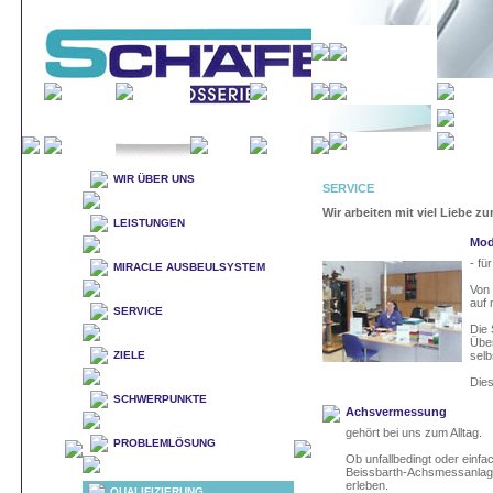
WIR ÜBER UNS
SERVICE
Wir arbeiten mit viel Liebe zu
LEISTUNGEN
Mod
- fü
MIRACLE AUSBEULSYSTEM
Von 
auf
SERVICE
Die 
Über
ZIELE
selb
Dies
SCHWERPUNKTE
Achsvermessung
gehört bei uns zum Alltag.
PROBLEMLÖSUNG
Ob unfallbedingt oder einf
Beissbarth-Achsmessanlage
erleben.
QUALIFIZIERUNG